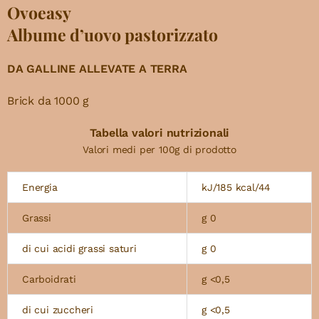
Ovoeasy
Albume d’uovo pastorizzato
DA GALLINE ALLEVATE A TERRA
Brick da 1000 g
Tabella valori nutrizionali
Valori medi per 100g di prodotto
Energia
kJ/185 kcal/44
Grassi
g 0
di cui acidi grassi saturi
g 0
Carboidrati
g <0,5
di cui zuccheri
g <0,5