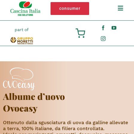
Salta
consumer
Toggl
al
Navig
contenuto
Chi siamo
part of
Ovoprodotti
Filiera
Impegno
Albume d’uovo
Contatti
Ovoeasy
Ottenuto dalla sgusciatura di uova da galline allevate
a terra, 100% italiane, da filiera controllata.