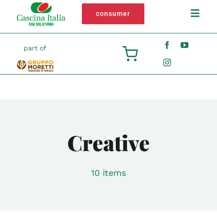
Salta
consumer
Toggl
al
Navig
contenuto
Chi siamo
part of
Ovoprodotti
Filiera
Creative
Impegno
Contatti
10 items